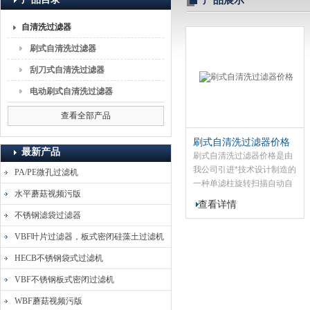
产品展示
自清洗过滤器
上海蘑菇视频流体分离技术有限公司
刷式自清洗过滤器
刮刀式自清洗过滤器
电动刷式自清洗过滤器
查看全部产品
刷式自清洗过滤器价格
最新产品
刷式自清洗过滤器价格是由
我公司引进*技术设计制造的
PA/PE微孔过滤机
一种单滤柱旋转扫描自动自
水平蘑菇视频污版
清洗排污过滤器，能有效可
查看详情
靠的滤除工业循环水及其它
不锈钢滤袋过滤器
液体中的机械杂质。它具有
VBF叶片过滤器，板式密闭硅藻土过滤机
以下特点：$n1。自
动旋转反冲洗。2 连续供液
HECB不锈钢袋式过滤机
3 可靠过滤 4 高效低能耗 5
VBF不锈钢板式密闭过滤机
运行安全稳定 6 反冲洗效果
好
WBF蘑菇视频污版