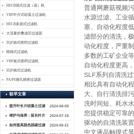
HECB袋式过滤（器）机
普通网蘑菇视频污
VBF叶片式硅藻土过滤机
水源过滤、工业循
HECB多袋式过滤机
塞、自动化程
大流量折叠滤芯过滤器
滤部分的清洗
ZQF烛式密闭过滤机
动化程度，严重制
蜡烛式过滤机
多数的工矿企业
VBF板式密闭过滤机
自动化程度更高
ZQF烛式过滤机
SLF系列自清洗
PA/PE微孔精密过滤器
相比具有自动化程度高
大、自行清洗排污
较早文章
洗时间短、耗水水
提升叶长片硅藻土过滤
2024-08-09
您提供稳定可靠的
机性能的秘诀
维护与保养：延长叶片
2024-07-18
驱动的自清洗装置
密闭过滤机使用寿命的
如何提高脱色脱碳过滤
2024-06-21
中文液晶触摸式显示
关键