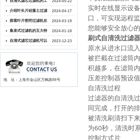
器的效率？
自清式滤芯过滤机的工
2024-05-22
实时在线显示设
作过程
介绍叶长片硅藻土过滤
2024-04-17
口，可实现远程监
机的保养与维护方法
探索叶片密闭过滤机在
2024-03-19
您能够安全放心的使
工业生产中的关键作用
集束式过滤机的五大特
2024-01-18
刷式自清洗过滤
点解析
自清式滤芯过滤机可以
2023-12-23
原水从进水口流入
有效去除过滤介质上的
被拦截在过滤筒内壁
杂质和颗粒物
积越多，在滤筒
压差控制器预设值时
地 址：上海市金山区万枫路88号
自清洗过程
过滤器的自清洗
同完成，打开
被清洗刷清扫下来
为60秒，清洗时
控制方式片